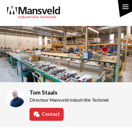
Overslaan
en
naar
de
inhoud
gaan
Tom Staals
Directeur Mansveld Industriële Techniek
Contact