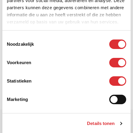
partners voor social media, adverteren en analyse. Deze
partners kunnen deze gegevens combineren met andere
informatie die u aan ze heeft verstrekt of die ze hebben
verzameld op basis van uw gebruik van hun services.
Postadres
Postbus 1067
Toestemmingsselectie
5602 BB Eindhoven
Noodzakelijk
Nederland
Voorkeuren
Bankgegevens
KvK 17093607
BTW NL 8049.71.821.B01
Statistieken
IBAN NL40INGB0686523202
BIC-code INGBNL2A
Marketing
Details tonen