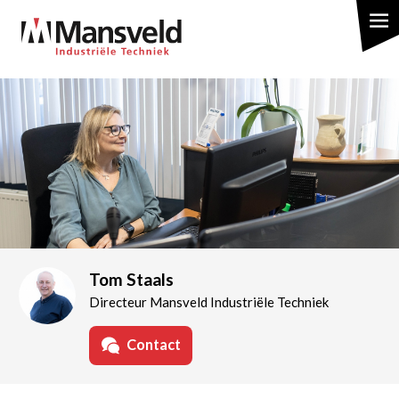
Overslaan
en
naar
de
inhoud
gaan
Tom Staals
Directeur Mansveld Industriële Techniek
Contact