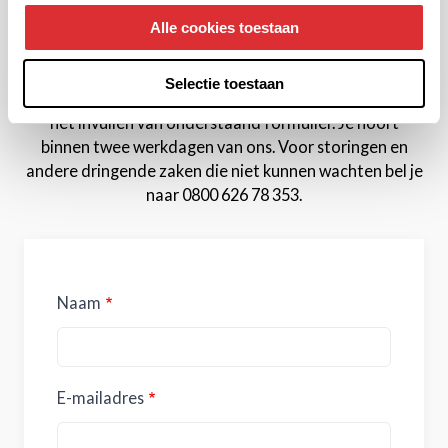
Alle cookies toestaan
Contactformulier
Selectie toestaan
Laat ons weten waar we je mee kunnen helpen door
het invullen van onderstaand formulier. Je hoort
binnen twee werkdagen van ons. Voor storingen en
andere dringende zaken die niet kunnen wachten bel je
naar 0800 626 78 353.
Naam
E-mailadres