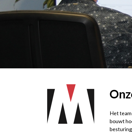
Onz
Het team 
bouwt hoo
besturing